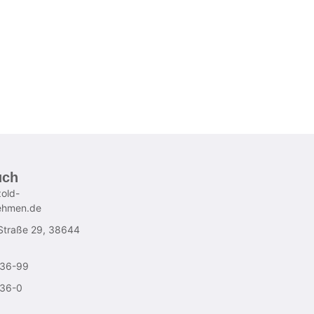
uch
old-
ehmen.de
Straße 29, 38644
736-99
736-0